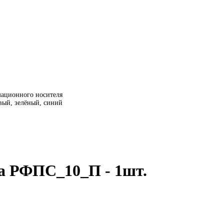
мационного носителя
евый, зелёный, синий
ма РФПС_10_П - 1шт.