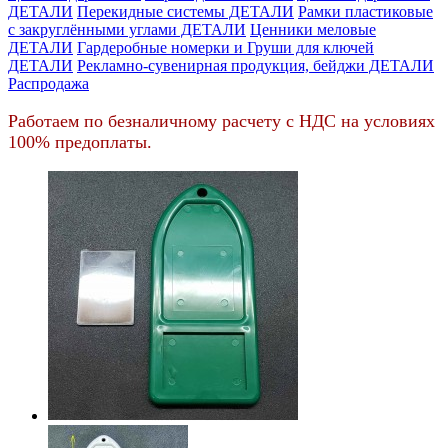
ДЕТАЛИ
Перекидные системы ДЕТАЛИ
Рамки пластиковые
c закруглёнными углами ДЕТАЛИ
Ценники меловые
ДЕТАЛИ
Гардеробные номерки и Груши для ключей
ДЕТАЛИ
Рекламно-сувенирная продукция, бейджи ДЕТАЛИ
Распродажа
Работаем по безналичному расчету с НДС на условиях
100% предоплаты.