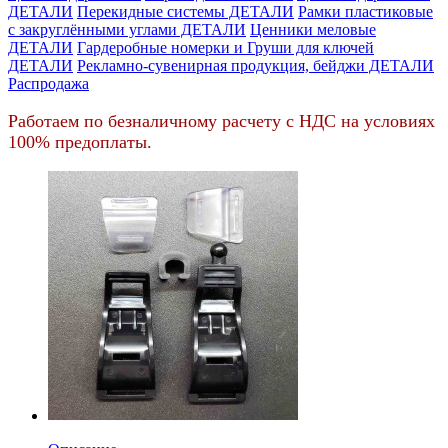
ДЕТАЛИ
Перекидные системы ДЕТАЛИ
Рамки пластиковые
c закруглёнными углами ДЕТАЛИ
Ценники меловые
ДЕТАЛИ
Гардеробные номерки и Груши для ключей
ДЕТАЛИ
Рекламно-сувенирная продукция, бейджи ДЕТАЛИ
Распродажа
Работаем по безналичному расчету с НДС на условиях
100% предоплаты.