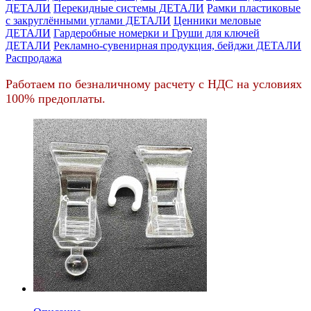
ДЕТАЛИ
Перекидные системы ДЕТАЛИ
Рамки пластиковые
c закруглёнными углами ДЕТАЛИ
Ценники меловые
ДЕТАЛИ
Гардеробные номерки и Груши для ключей
ДЕТАЛИ
Рекламно-сувенирная продукция, бейджи ДЕТАЛИ
Распродажа
Работаем по безналичному расчету с НДС на условиях
100% предоплаты.