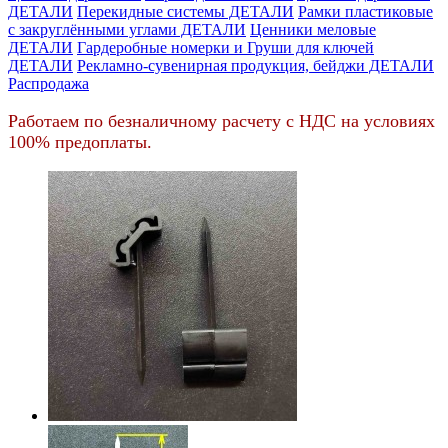
ДЕТАЛИ
Перекидные системы ДЕТАЛИ
Рамки пластиковые
c закруглёнными углами ДЕТАЛИ
Ценники меловые
ДЕТАЛИ
Гардеробные номерки и Груши для ключей
ДЕТАЛИ
Рекламно-сувенирная продукция, бейджи ДЕТАЛИ
Распродажа
Работаем по безналичному расчету с НДС на условиях
100% предоплаты.