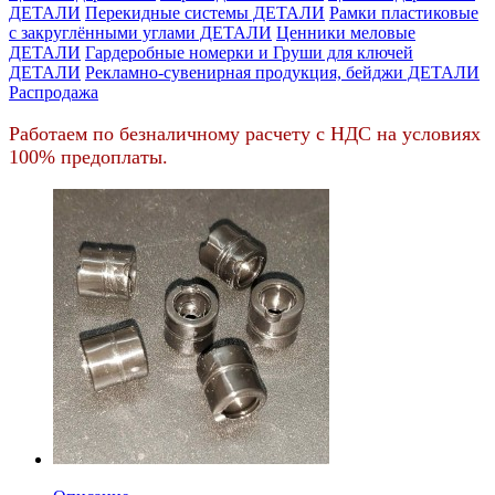
ДЕТАЛИ
Перекидные системы ДЕТАЛИ
Рамки пластиковые
c закруглёнными углами ДЕТАЛИ
Ценники меловые
ДЕТАЛИ
Гардеробные номерки и Груши для ключей
ДЕТАЛИ
Рекламно-сувенирная продукция, бейджи ДЕТАЛИ
Распродажа
Работаем по безналичному расчету с НДС на условиях
100% предоплаты.