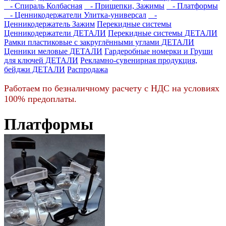
- Cпираль Колбасная
- Прищепки, Зажимы
- Платформы
- Ценникодержатели Улитка-универсал
-
Ценникодержатель Зажим
Перекидные системы
Ценникодержатели ДЕТАЛИ
Перекидные системы ДЕТАЛИ
Рамки пластиковые c закруглёнными углами ДЕТАЛИ
Ценники меловые ДЕТАЛИ
Гардеробные номерки и Груши
для ключей ДЕТАЛИ
Рекламно-сувенирная продукция,
бейджи ДЕТАЛИ
Распродажа
Работаем по безналичному расчету с НДС на условиях
100% предоплаты.
Платформы